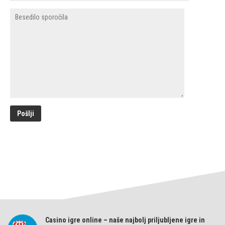
Casino igre online – naše najbolj priljubljene igre in