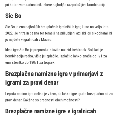
pri kateri vam računalnik izbere najboljše razpoložljive kombinacije.
Sic Bo
Sic Bo je ena najboljših brezplačnih igralniških iger, ki so na voljo leta
2022. Je hitra in besna ter temelji na priljubljeni azijski igri s kockami, ki
jo najdete v igralnicah v Macau.
Ideja igre Sic Bo je preprosta: stavite na izid treh kock. Bolj kot je
kombinacija redka, višje je izplačilo. Izplačilo lahko znaša od 1/1 za
eno številko do 180/1 za trojček.
Brezplačne namizne igre v primerjavi z
igrami za pravi denar
Lepota casino igre online je v tem, da lahko igre igrate brezplačno ali za
pravi denar. Kakšne so prednosti obeh možnosti?
Brezplačne namizne igre v igralnicah