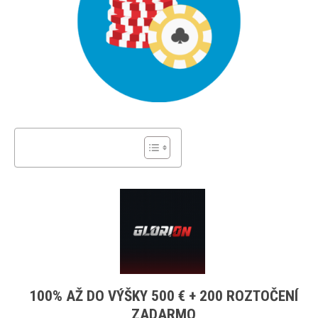
100% AŽ DO VÝŠKY 500 € + 200 ROZTOČENÍ
ZADARMO